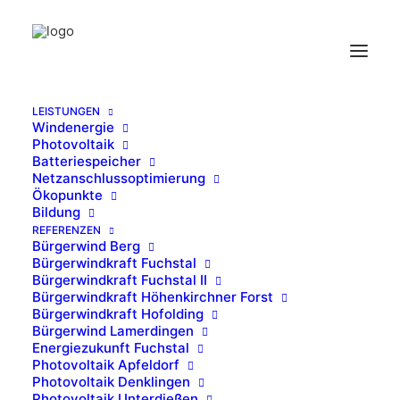
LEISTUNGEN
Windenergie
flaechen
Photovoltaik
Batteriespeicher
Home
Windenergie
flaechen
Netzanschlussoptimierung
Ökopunkte
Bildung
REFERENZEN
Bürgerwind Berg
Bürgerwindkraft Fuchstal
Bürgerwindkraft Fuchstal II
Bürgerwindkraft Höhenkirchner Forst
Bürgerwindkraft Hofolding
Bürgerwind Lamerdingen
Energiezukunft Fuchstal
Photovoltaik Apfeldorf
Photovoltaik Denklingen
Photovoltaik Unterdießen