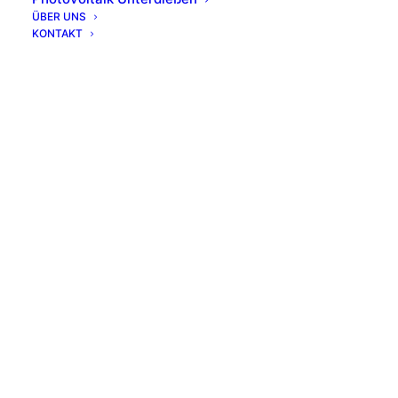
ÜBER UNS
KONTAKT
Leistungen
Führungen an unseren Wind- und
Photovoltaikanlagen
Vorträge zu energiewirtschaftlichen
Themen
Bildungsveranstaltungen
Informationsmaterial