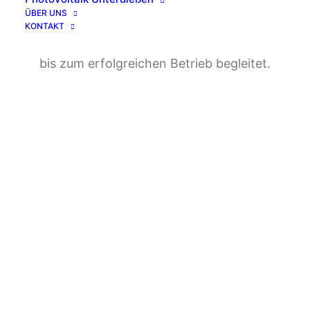
ÜBER UNS
KONTAKT
Mit uns wird Ihr Projekt von der ersten Idee
bis zum erfolgreichen Betrieb begleitet.
Planung und Entwicklung