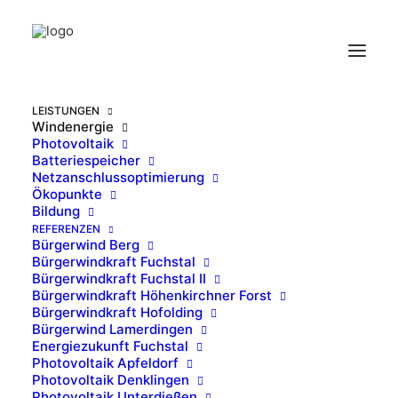
LEISTUNGEN
Windenergie
Photovoltaik
Batteriespeicher
Netzanschlussoptimierung
Windenergie
Ökopunkte
Bildung
REFERENZEN
Bürgerwind Berg
Bürgerwindkraft Fuchstal
Bürgerwindkraft Fuchstal II
Bürgerwindkraft Höhenkirchner Forst
Bürgerwindkraft Hofolding
Bürgerwind Lamerdingen
Energiezukunft Fuchstal
Wir erzeugen mit Ihnen
Photovoltaik Apfeldorf
Photovoltaik Denklingen
Strom aus Bürgerhand
Photovoltaik Unterdießen