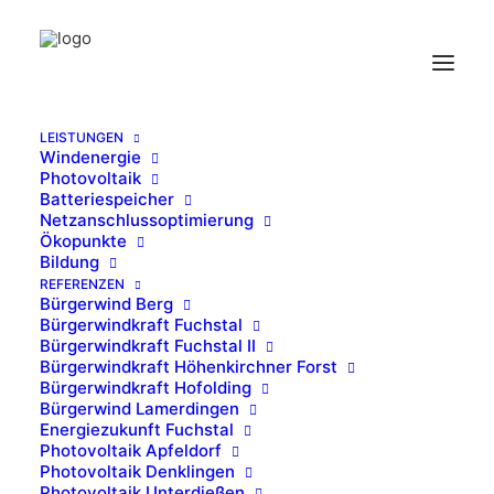
LEISTUNGEN
Windenergie
Fertige-WEA-Hofolding
Photovoltaik
Batteriespeicher
Home
Windenergie Hofolding
Fertige-WEA-Hofolding
Netzanschlussoptimierung
Ökopunkte
Bildung
REFERENZEN
Bürgerwind Berg
Bürgerwindkraft Fuchstal
Bürgerwindkraft Fuchstal II
Bürgerwindkraft Höhenkirchner Forst
Bürgerwindkraft Hofolding
Bürgerwind Lamerdingen
Energiezukunft Fuchstal
Photovoltaik Apfeldorf
Photovoltaik Denklingen
Photovoltaik Unterdießen