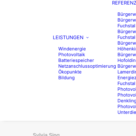
REFEREN
Bürgerw
Bürgerwi
Fuchstal
Bürgerwi
LEISTUNGEN
Fuchstal 
Bürgerwi
Windenergie
Höhenkir
Photovoltaik
Bürgerwi
Batteriespeicher
Hofoldin
Netzanschlussoptimierung
Bürgerw
Ökopunkte
Lamerdi
Bildung
Energie
Fuchstal
Photovol
Photovol
Denklin
Photovol
Unterdi
Sylvia Sing