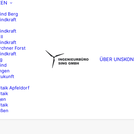
ZEN
ind Berg
ndkraft
ndkraft
II
ndkraft
chner Forst
ndkraft
ÜBER UNS
KON
g
ind
ngen
zukunft
taik Apfeldorf
taik
gen
taik
eßen