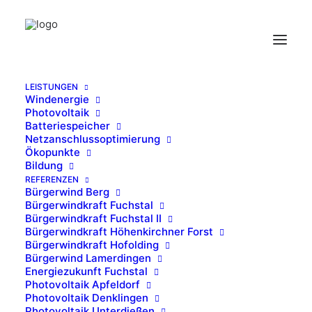
LEISTUNGEN
Windenergie
Florian Kleinert
Photovoltaik
Batteriespeicher
Home
Über uns
Florian Kleinert
Netzanschlussoptimierung
Ökopunkte
Bildung
REFERENZEN
Bürgerwind Berg
Bürgerwindkraft Fuchstal
Bürgerwindkraft Fuchstal II
Bürgerwindkraft Höhenkirchner Forst
Bürgerwindkraft Hofolding
Bürgerwind Lamerdingen
Energiezukunft Fuchstal
Photovoltaik Apfeldorf
Photovoltaik Denklingen
Photovoltaik Unterdießen