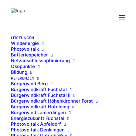
LEISTUNGEN
Windenergie
Wechselrichter
Photovoltaik
Batteriespeicher
Home
Referenzen
Wechselrichter
Netzanschlussoptimierung
Ökopunkte
Bildung
REFERENZEN
Bürgerwind Berg
Bürgerwindkraft Fuchstal
Bürgerwindkraft Fuchstal II
Wechselrichter
Bürgerwindkraft Höhenkirchner Forst
Bürgerwindkraft Hofolding
Bürgerwind Lamerdingen
Energiezukunft Fuchstal
Photovoltaik Apfeldorf
Photovoltaik Denklingen
© Ingenieurbüro Sing
Photovoltaik Unterdießen