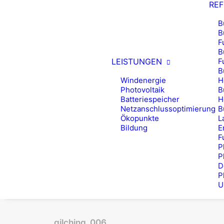
RE
B
B
F
B
LEISTUNGEN
F
B
Windenergie
H
Photovoltaik
B
Batteriespeicher
H
Netzanschlussoptimierung
B
Ökopunkte
L
Bildung
E
F
P
P
D
P
U
gilching_006