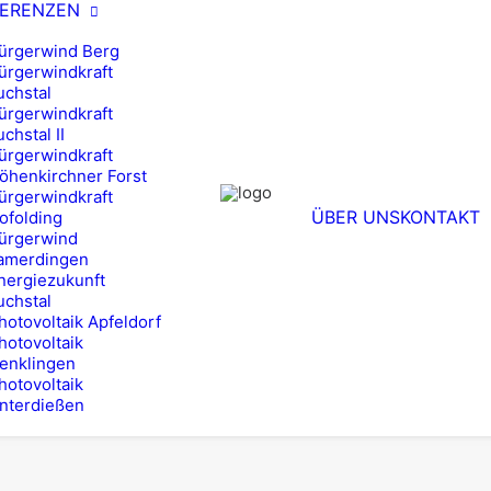
FERENZEN
ürgerwind Berg
ürgerwindkraft
uchstal
ürgerwindkraft
uchstal II
ürgerwindkraft
öhenkirchner Forst
ürgerwindkraft
ÜBER UNS
KONTAKT
ofolding
ürgerwind
amerdingen
nergiezukunft
uchstal
hotovoltaik Apfeldorf
hotovoltaik
enklingen
hotovoltaik
nterdießen