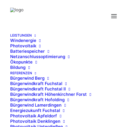
LEISTUNGEN
Windenergie
gilching_002
Photovoltaik
Batteriespeicher
Home
Photovoltaik Gilching
gilching_002
Netzanschlussoptimierung
Ökopunkte
Bildung
REFERENZEN
Bürgerwind Berg
Bürgerwindkraft Fuchstal
Bürgerwindkraft Fuchstal II
Bürgerwindkraft Höhenkirchner Forst
Bürgerwindkraft Hofolding
Bürgerwind Lamerdingen
Energiezukunft Fuchstal
Photovoltaik Apfeldorf
Photovoltaik Denklingen
Photovoltaik Unterdießen