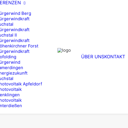
FERENZEN
ürgerwind Berg
ürgerwindkraft
uchstal
ürgerwindkraft
uchstal II
ürgerwindkraft
öhenkirchner Forst
ürgerwindkraft
ÜBER UNS
KONTAKT
ofolding
ürgerwind
amerdingen
nergiezukunft
uchstal
hotovoltaik Apfeldorf
hotovoltaik
enklingen
hotovoltaik
nterdießen