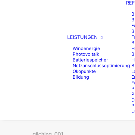
RE
B
B
F
B
LEISTUNGEN
F
B
Windenergie
H
Photovoltaik
B
Batteriespeicher
H
Netzanschlussoptimierung
B
Ökopunkte
L
Bildung
E
F
P
P
D
P
U
gilching_001