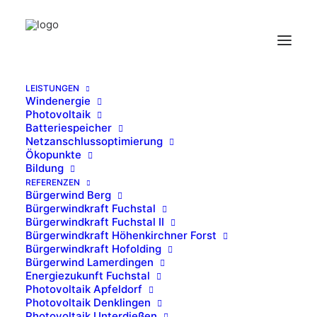
LEISTUNGEN
Windenergie
PV-Denklingen-Titel2
Photovoltaik
Batteriespeicher
Home
Photovoltaik Denklingen
PV-Denklingen-Titel2
Netzanschlussoptimierung
Ökopunkte
Bildung
REFERENZEN
Bürgerwind Berg
Bürgerwindkraft Fuchstal
Bürgerwindkraft Fuchstal II
Bürgerwindkraft Höhenkirchner Forst
Bürgerwindkraft Hofolding
Bürgerwind Lamerdingen
Energiezukunft Fuchstal
Photovoltaik Apfeldorf
Photovoltaik Denklingen
Photovoltaik Unterdießen