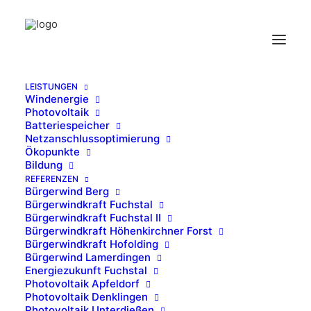
LEISTUNGEN
Windenergie
EZF__0011_Foto 1
Photovoltaik
Batteriespeicher
Home
Energiezukunft Fuchstal
EZF__0011_Foto 1
Netzanschlussoptimierung
Ökopunkte
Bildung
REFERENZEN
Bürgerwind Berg
Bürgerwindkraft Fuchstal
Bürgerwindkraft Fuchstal II
Bürgerwindkraft Höhenkirchner Forst
Bürgerwindkraft Hofolding
Bürgerwind Lamerdingen
Energiezukunft Fuchstal
Photovoltaik Apfeldorf
Photovoltaik Denklingen
Photovoltaik Unterdießen