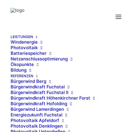
LEISTUNGEN
Windenergie
EZF__0010_Foto 2a
Photovoltaik
Batteriespeicher
Home
Energiezukunft Fuchstal
EZF__0010_Foto 2a
Netzanschlussoptimierung
Ökopunkte
Bildung
REFERENZEN
Bürgerwind Berg
Bürgerwindkraft Fuchstal
Bürgerwindkraft Fuchstal II
Bürgerwindkraft Höhenkirchner Forst
Bürgerwindkraft Hofolding
Bürgerwind Lamerdingen
Energiezukunft Fuchstal
Photovoltaik Apfeldorf
Photovoltaik Denklingen
Photovoltaik Unterdießen