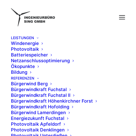
LEISTUNGEN
Windenergie
batterie-umsetzung
Photovoltaik
Batteriespeicher
Home
Batteriespeicher
batterie-umsetzung
Netzanschlussoptimierung
Ökopunkte
Bildung
REFERENZEN
Bürgerwind Berg
Bürgerwindkraft Fuchstal
Bürgerwindkraft Fuchstal II
Bürgerwindkraft Höhenkirchner Forst
Bürgerwindkraft Hofolding
Bürgerwind Lamerdingen
Energiezukunft Fuchstal
Photovoltaik Apfeldorf
Photovoltaik Denklingen
Photovoltaik Unterdießen