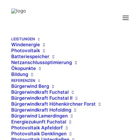
LEISTUNGEN
Windenergie
Sarah Spengler
Photovoltaik
Batteriespeicher
Home
Sarah Spengler
Sarah Spengler
Netzanschlussoptimierung
Ökopunkte
Bildung
REFERENZEN
Bürgerwind Berg
Bürgerwindkraft Fuchstal
Bürgerwindkraft Fuchstal II
Bürgerwindkraft Höhenkirchner Forst
Bürgerwindkraft Hofolding
Bürgerwind Lamerdingen
Energiezukunft Fuchstal
Photovoltaik Apfeldorf
Photovoltaik Denklingen
Photovoltaik Unterdießen