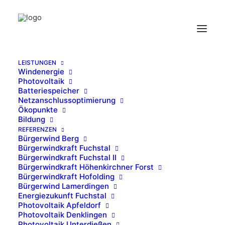
LEISTUNGEN
Windenergie
Kranstellplatz
Photovoltaik
Batteriespeicher
Home
Bürgerwind Fuchstal
Kranstellplatz
Netzanschlussoptimierung
Ökopunkte
Bildung
REFERENZEN
Bürgerwind Berg
Bürgerwindkraft Fuchstal
Bürgerwindkraft Fuchstal II
Kranstellplatz
Bürgerwindkraft Höhenkirchner Forst
Bürgerwindkraft Hofolding
Bürgerwind Lamerdingen
10. JANUAR 2016
|
BY
IB-SING
Energiezukunft Fuchstal
Photovoltaik Apfeldorf
Photovoltaik Denklingen
Photovoltaik Unterdießen