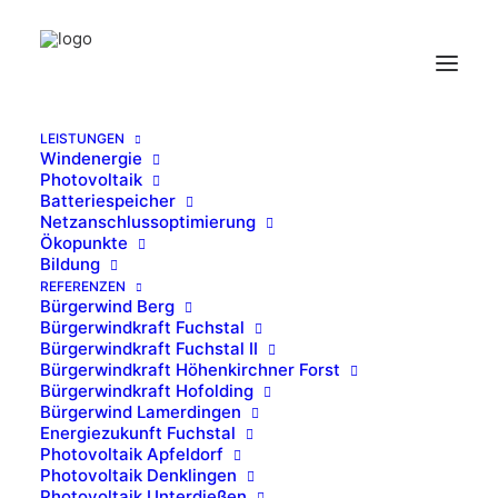
LEISTUNGEN
Windenergie
Windrad über Nebel
Photovoltaik
Batteriespeicher
Home
Bürgerwind Lamerdingen
Windrad über Nebel
Netzanschlussoptimierung
Ökopunkte
Bildung
REFERENZEN
Bürgerwind Berg
Bürgerwindkraft Fuchstal
Bürgerwindkraft Fuchstal II
Windrad über Nebel
Bürgerwindkraft Höhenkirchner Forst
Bürgerwindkraft Hofolding
Bürgerwind Lamerdingen
10. JANUAR 2016
|
BY
IB-SING
Energiezukunft Fuchstal
Photovoltaik Apfeldorf
Photovoltaik Denklingen
Photovoltaik Unterdießen