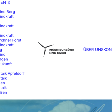
ZEN
ind Berg
ndkraft
ndkraft
II
ndkraft
chner Forst
ndkraft
ÜBER UNS
KON
g
ind
ngen
zukunft
taik Apfeldorf
taik
gen
taik
eßen