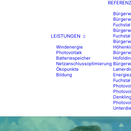
REFEREN
Bürgerw
Bürgerwi
Fuchstal
Bürgerwi
LEISTUNGEN
Fuchstal 
Bürgerwi
Windenergie
Höhenkir
Photovoltaik
Bürgerwi
Batteriespeicher
Hofoldin
Netzanschlussoptimierung
Bürgerw
Ökopunkte
Lamerdi
Bildung
Energie
Fuchstal
Photovol
Photovol
Denklin
Photovol
Unterdi