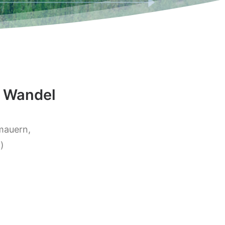
n Wandel
mauern,
)